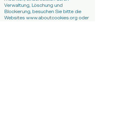
Verwaltung, Löschung und
Blockierung, besuchen Sie bitte die
Websites
www.aboutcookies.org
oder
www.allaboutcookies.org
. Alternativ
können Sie die Cookie-Einstellungen in
Ihrem Browser anpassen. Bitte
beachten Sie, dass das Löschen oder
Deaktivieren von Cookies die Nutzung
bestimmter Bereiche oder Funktionen
unserer Website beeinträchtigen kann.
Sie können auch die Hilfe-Funktion
Ihres Browsers nutzen, um weitere
Anweisungen zur Verwaltung von
Cookies zu erhalten.
Datenschutz
Cookies
Impressum
© 2025 Sternenstadt St.Gallen.