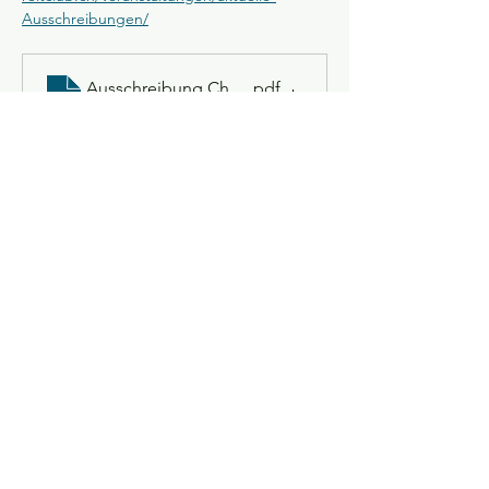
Ausschreibungen/
Ausschreibung Chlausritt 2025
.pdf
Download PDF • 119KB
Event teilen
Datenschutz
Cookies
Impressum